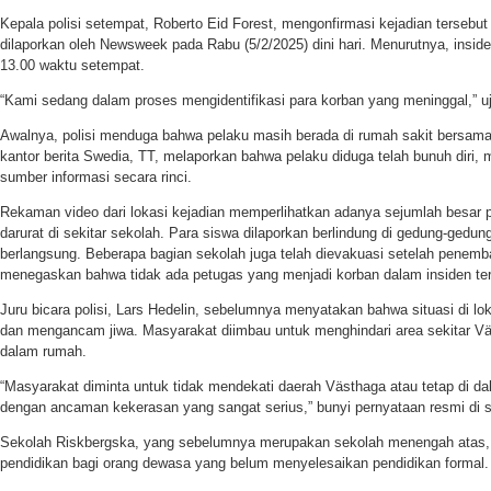
Kepala polisi setempat, Roberto Eid Forest, mengonfirmasi kejadian tersebut
dilaporkan oleh Newsweek pada Rabu (5/2/2025) dini hari. Menurutnya, insiden 
13.00 waktu setempat.
“Kami sedang dalam proses mengidentifikasi para korban yang meninggal,” u
Awalnya, polisi menduga bahwa pelaku masih berada di rumah sakit bersama
kantor berita Swedia, TT, melaporkan bahwa pelaku diduga telah bunuh diri,
sumber informasi secara rinci.
Rekaman video dari lokasi kejadian memperlihatkan adanya sejumlah besar p
darurat di sekitar sekolah. Para siswa dilaporkan berlindung di gedung-gedu
berlangsung. Beberapa bagian sekolah juga telah dievakuasi setelah penembak
menegaskan bahwa tidak ada petugas yang menjadi korban dalam insiden ter
Juru bicara polisi, Lars Hedelin, sebelumnya menyatakan bahwa situasi di l
dan mengancam jiwa. Masyarakat diimbau untuk menghindari area sekitar Väs
dalam rumah.
“Masyarakat diminta untuk tidak mendekati daerah Västhaga atau tetap di dal
dengan ancaman kekerasan yang sangat serius,” bunyi pernyataan resmi di s
Sekolah Riskbergska, yang sebelumnya merupakan sekolah menengah atas, k
pendidikan bagi orang dewasa yang belum menyelesaikan pendidikan formal.