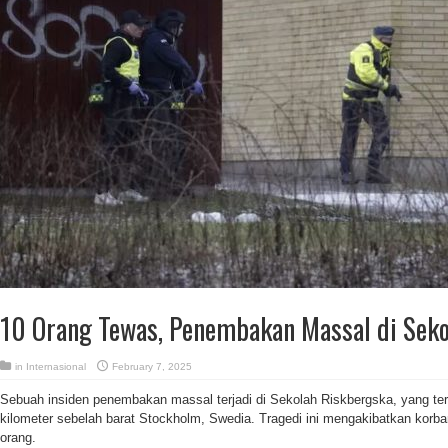
10 Orang Tewas, Penembakan Massal di Seko
in
Internasional
February 7, 2025
Sebuah insiden penembakan massal terjadi di Sekolah Riskbergska, yang terl
kilometer sebelah barat Stockholm, Swedia. Tragedi ini mengakibatkan korba
orang.