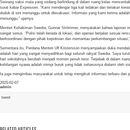
Seorang saksi mata yang sedang berlindung di dalam ruang kelas mencerit
surat kabar Expressen. “Kami mendengar tiga kali ledakan dan teriakan ker
duduk di sini menunggu untuk dievakuasi. Informasi yang kami terima adalah
menunggu,” ujarnya.
Menteri Kehakiman Swedia, Gunnar Strömmer, menyatakan bahwa laporan m
sangat serius. “Polisi telah berada di lokasi, dan operasi berjalan sesuai ren
berkoordinasi dengan pihak kepolisian dan memantau perkembangan situasi,”
Sementara itu, Perdana Menteri Ulf Kristersson menyampaikan duka mendalam
adalah hari yang sangat menyedihkan bagi seluruh rakyat Swedia. Saya turu
hari sekolahnya berubah menjadi momen penuh teror. Terjebak di dalam ruang
kehilangan nyawa adalah mimpi buruk yang tidak seharusnya dialami oleh sia
Ia juga mengimbau masyarakat untuk tetap mengikuti informasi terbaru dari 
2025-02-07
admin
tweet
RELATED ARTICLES