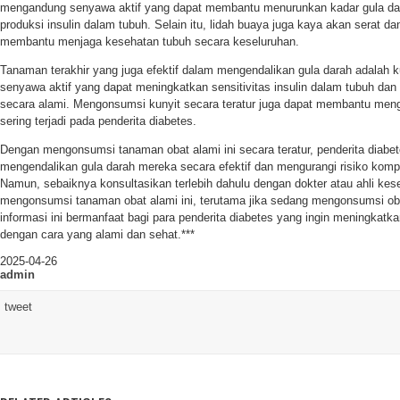
mengandung senyawa aktif yang dapat membantu menurunkan kadar gula da
produksi insulin dalam tubuh. Selain itu, lidah buaya juga kaya akan serat d
membantu menjaga kesehatan tubuh secara keseluruhan.
Tanaman terakhir yang juga efektif dalam mengendalikan gula darah adalah 
senyawa aktif yang dapat meningkatkan sensitivitas insulin dalam tubuh da
secara alami. Mengonsumsi kunyit secara teratur juga dapat membantu men
sering terjadi pada penderita diabetes.
Dengan mengonsumsi tanaman obat alami ini secara teratur, penderita diab
mengendalikan gula darah mereka secara efektif dan mengurangi risiko kompli
Namun, sebaiknya konsultasikan terlebih dahulu dengan dokter atau ahli ke
mengonsumsi tanaman obat alami ini, terutama jika sedang mengonsumsi ob
informasi ini bermanfaat bagi para penderita diabetes yang ingin meningkatk
dengan cara yang alami dan sehat.***
2025-04-26
admin
tweet