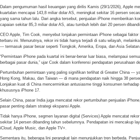
Dalam pengumuman hasil keuangan yang dirilis Kamis (29/1/2026), Apple me
kuartalan mencapai 143,8 miliar dolar AS, meningkat sekitar 16 persen secar
yang sama tahun lalu. Dari angka tersebut, penjualan iPhone memberikan kon
capaian sekitar 85,3 miliar dolar AS, atau tumbuh lebih dari 20 persen diban
CEO Apple, Tim Cook, menyebut lonjakan permintaan iPhone sebagai faktor k
terbaru ini. Menurutnya, rekor ini tidak hanya terjadi di satu wilayah, melai
— termasuk pasar besar seperti Tiongkok, Amerika, Eropa, dan Asia Selatan
“Permintaan iPhone pada kuartal ini benar-benar luar biasa, melampaui semu
berbagai pasar dunia,” ujar Cook dalam konferensi pendapatan perusahaan de
Pertumbuhan permintaan yang paling signifikan terlihat di Greater China —
Hong Kong, Makau, dan Taiwan — di mana pendapatan naik hingga 38 persen 
Lonjakan kuat di China mencerminkan antusiasme tinggi konsumen terhadap s
khususnya iPhone 17.
Selain China, pasar India juga mencatat rekor pertumbuhan penjualan iPhone
pasar penting dalam strategi ekspansi Apple.
Tidak hanya iPhone, segmen layanan digital (Services) Apple mencatat reko
sekitar 14 persen dibanding tahun sebelumnya. Pendapatan ini mencakup lay
iCloud, Apple Music, dan Apple TV+.
Sementara itu, beberapa lini perangkat lain menunjukkan tren berbeda. Penj