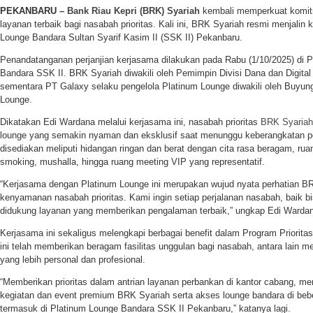
PEKANBARU –
Bank Riau Kepri (BRK) Syariah
kembali memperkuat komi
layanan terbaik bagi nasabah prioritas. Kali ini, BRK Syariah resmi menjali
Lounge Bandara Sultan Syarif Kasim II (SSK II) Pekanbaru.
Penandatanganan perjanjian kerjasama dilakukan pada Rabu (1/10/2025) di P
Bandara SSK II. BRK Syariah diwakili oleh Pemimpin Divisi Dana dan Digita
sementara PT Galaxy selaku pengelola Platinum Lounge diwakili oleh Buyung
Lounge.
Dikatakan Edi Wardana melalui kerjasama ini, nasabah prioritas
BRK Syariah
lounge yang semakin nyaman dan eksklusif saat menunggu keberangkatan pe
disediakan meliputi hidangan ringan dan berat dengan cita rasa beragam, ru
smoking, mushalla, hingga ruang meeting VIP yang representatif.
“Kerjasama dengan Platinum Lounge ini merupakan wujud nyata perhatian B
kenyamanan nasabah prioritas. Kami ingin setiap perjalanan nasabah, baik bi
didukung layanan yang memberikan pengalaman terbaik,” ungkap Edi Warda
Kerjasama ini sekaligus melengkapi berbagai benefit dalam Program Priorita
ini telah memberikan beragam fasilitas unggulan bagi nasabah, antara lain m
yang lebih personal dan profesional.
“Memberikan prioritas dalam antrian layanan perbankan di kantor cabang, 
kegiatan dan event premium BRK Syariah serta akses lounge bandara di bebe
termasuk di Platinum Lounge Bandara SSK II Pekanbaru,” katanya lagi.