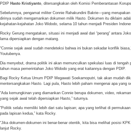
PDIP
Hasto Kristiyanto
, ditersangkakan oleh Komisi Pemberantasan Korups
Sebelumnya, pengamat militer Connie Rahakundini Bakrie—yang merupaka
dirinya sudah mengamankan dokumen milik Hasto. Dokumen itu diklaim adala
kejahatan-kejahatan Joko Widodo, selama 10 tahun menjadi Presiden Indone
Rocky Gerung mengatakan, situasi ini menjadi awal dari “perang” antara Jo
lama dipersiapkan dengan matang.
“Connie sejak awal sudah mendeteksi bahwa ini bukan sekadar konflik biasa,
Youtubenya.
Dia menyebut, drama politik ini akan memunculkan spekulasi luas di tengah p
tahun masa pemerintahan Joko Widodo yang erat kaitannya dengan PDIP.
Bagi Rocky Ketua Umum PDIP Megawati Soekarnoputri, tak akan mudah dik
mentersangkakan Hasto. Lagi pula, Hasto lebih paham mengenai apa yang s
“Ada kemungkinan yang diamankan Connie berupa dokumen, video, rekaman su
yang sejak awal telah dipersiapkan Hasto,” tuturnya.
“Politik selalu memiliki lebih dari satu lapisan; apa yang terlihat di permuka
pada lapisan kedua,” kata Rocky.
“Jika dokumen-dokumen ini benar-benar otentik, kita bisa melihat posisi KPK 
lanjut Rocky.