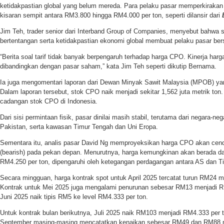
ketidakpastian global yang belum mereda. Para pelaku pasar memperkirakan
kisaran sempit antara RM3.800 hingga RM4.000 per ton, seperti dilansir dari
Jim Teh, trader senior dari Interband Group of Companies, menyebut bahwa s
bertentangan serta ketidakpastian ekonomi global membuat pelaku pasar bersi
“Berita soal tarif tidak banyak berpengaruh terhadap harga CPO. Kinerja harg
dibandingkan dengan pasar saham,” kata Jim Teh seperti dikutip Bernama.
Ia juga mengomentari laporan dari Dewan Minyak Sawit Malaysia (MPOB) yang 
Dalam laporan tersebut, stok CPO naik menjadi sekitar 1,562 juta metrik ton.
cadangan stok CPO di Indonesia.
Dari sisi permintaan fisik, pasar dinilai masih stabil, terutama dari negara-neg
Pakistan, serta kawasan Timur Tengah dan Uni Eropa.
Sementara itu, analis pasar David Ng memproyeksikan harga CPO akan cen
(bearish) pada pekan depan. Menurutnya, harga kemungkinan akan berada d
RM4.250 per ton, dipengaruhi oleh ketegangan perdagangan antara AS dan T
Secara mingguan, harga kontrak spot untuk April 2025 tercatat turun RM24 m
Kontrak untuk Mei 2025 juga mengalami penurunan sebesar RM13 menjadi R
Juni 2025 naik tipis RM5 ke level RM4.333 per ton.
Untuk kontrak bulan berikutnya, Juli 2025 naik RM103 menjadi RM4.333 per 
September masing-masing mencatatkan kenaikan sebesar RM49 dan RM88 m