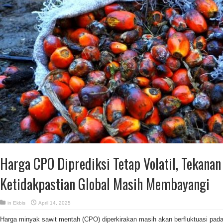
Harga CPO Diprediksi Tetap Volatil, Tekanan
Ketidakpastian Global Masih Membayangi
in
Ekbis
April 14, 2025
Harga minyak sawit mentah (CPO) diperkirakan masih akan berfluktuasi pada