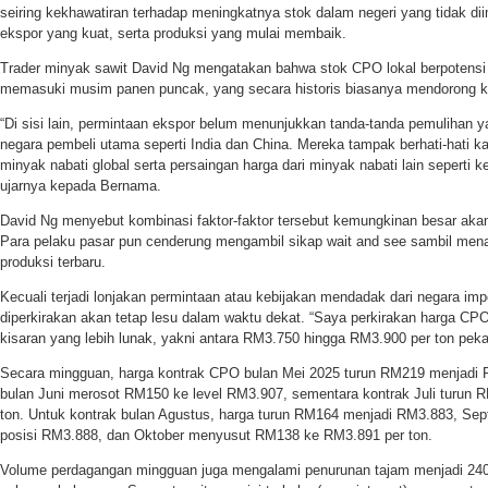
seiring kekhawatiran terhadap meningkatnya stok dalam negeri yang tidak d
ekspor yang kuat, serta produksi yang mulai membaik.
Trader minyak sawit David Ng mengatakan bahwa stok CPO lokal berpotensi
memasuki musim panen puncak, yang secara historis biasanya mendorong k
“Di sisi lain, permintaan ekspor belum menunjukkan tanda-tanda pemulihan ya
negara pembeli utama seperti India dan China. Mereka tampak berhati-hati k
minyak nabati global serta persaingan harga dari minyak nabati lain seperti k
ujarnya kepada Bernama.
David Ng menyebut kombinasi faktor-faktor tersebut kemungkinan besar ak
Para pelaku pasar pun cenderung mengambil sikap wait and see sambil mena
produksi terbaru.
Kecuali terjadi lonjakan permintaan atau kebijakan mendadak dari negara impo
diperkirakan akan tetap lesu dalam waktu dekat. “Saya perkirakan harga CP
kisaran yang lebih lunak, yakni antara RM3.750 hingga RM3.900 per ton pek
Secara mingguan, harga kontrak CPO bulan Mei 2025 turun RM219 menjadi R
bulan Juni merosot RM150 ke level RM3.907, sementara kontrak Juli turun
ton. Untuk kontrak bulan Agustus, harga turun RM164 menjadi RM3.883, Se
posisi RM3.888, dan Oktober menyusut RM138 ke RM3.891 per ton.
Volume perdagangan mingguan juga mengalami penurunan tajam menjadi 240.5