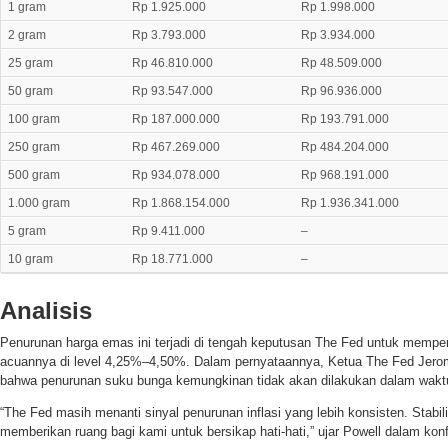
1 gram
Rp 1.925.000
Rp 1.998.000
2 gram
Rp 3.793.000
Rp 3.934.000
25 gram
Rp 46.810.000
Rp 48.509.000
50 gram
Rp 93.547.000
Rp 96.936.000
100 gram
Rp 187.000.000
Rp 193.791.000
250 gram
Rp 467.269.000
Rp 484.204.000
500 gram
Rp 934.078.000
Rp 968.191.000
1.000 gram
Rp 1.868.154.000
Rp 1.936.341.000
5 gram
Rp 9.411.000
–
10 gram
Rp 18.771.000
–
Analisis
Penurunan harga emas ini terjadi di tengah keputusan The Fed untuk memp
acuannya di level 4,25%–4,50%. Dalam pernyataannya, Ketua The Fed Jero
bahwa penurunan suku bunga kemungkinan tidak akan dilakukan dalam wakt
“The Fed masih menanti sinyal penurunan inflasi yang lebih konsisten. Stabi
memberikan ruang bagi kami untuk bersikap hati-hati,” ujar Powell dalam konf