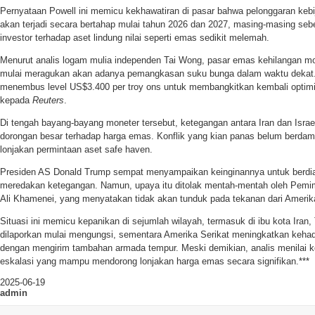
Pernyataan Powell ini memicu kekhawatiran di pasar bahwa pelonggaran keb
akan terjadi secara bertahap mulai tahun 2026 dan 2027, masing-masing seb
investor terhadap aset lindung nilai seperti emas sedikit melemah.
Menurut analis logam mulia independen Tai Wong, pasar emas kehilangan 
mulai meragukan akan adanya pemangkasan suku bunga dalam waktu dekat.
menembus level US$3.400 per troy ons untuk membangkitkan kembali optimi
kepada
Reuters
.
Di tengah bayang-bayang moneter tersebut, ketegangan antara Iran dan Isra
dorongan besar terhadap harga emas. Konflik yang kian panas belum berdamp
lonjakan permintaan aset safe haven.
Presiden AS Donald Trump sempat menyampaikan keinginannya untuk berdia
meredakan ketegangan. Namun, upaya itu ditolak mentah-mentah oleh Pemimpi
Ali Khamenei, yang menyatakan tidak akan tunduk pada tekanan dari Amerika
Situasi ini memicu kepanikan di sejumlah wilayah, termasuk di ibu kota Iran
dilaporkan mulai mengungsi, sementara Amerika Serikat meningkatkan kehadi
dengan mengirim tambahan armada tempur. Meski demikian, analis menilai kon
eskalasi yang mampu mendorong lonjakan harga emas secara signifikan.***
2025-06-19
admin