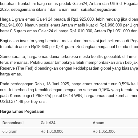
bertahan. Berikut ini harga emas produk Galeri24, Antam dan UBS di Pegadaia
2025, sebagaimana dilansir dari laman resmi
sahabat pegadaian
.
Harga 1 gram emas Galeri 24 berada di Rp1.925.000, lebih rendang jika dib
Rp1.941.000. Namun posisi emas Antam masih kuat di Rp1.998.000 per 1 g
berat 0,5 gram emas Galeri24 di harga Rp1.010.000, Antam Rp1.051.000 dan
Bagi calon investor yang berminat melakukan transaksi jual beli emas di Pegad
tercatat di angka Rp18.640 per 0,01 gram. Sedangkan harga jual berada di po
Sementara itu, harga emas dunia terkoreksi meski konflik geopolitik di Timur
terus memanas. Pelaku pasar tampaknya lebih memprioritaskan arah kebija
Reserve (The Fed) dibandingkan dengan ketidakpastian global yang biasany
harga emas.
Pada perdagangan Rabu, 18 Juni 2025, harga emas tercatat turun 0,59% ke l
ons. Ini berbanding terbalik dengan penguatan sebesar 0,16% yang tercatat
pada Kamis pagi (19/6/2025) pukul 06.14 WIB, harga emas spot kembali men
US$3.374,48 per troy ons.
Harga Emas Pegadaian
Denominasi
Galeri24
Antam
0,5 gram
Rp 1.010.000
Rp 1.051.000