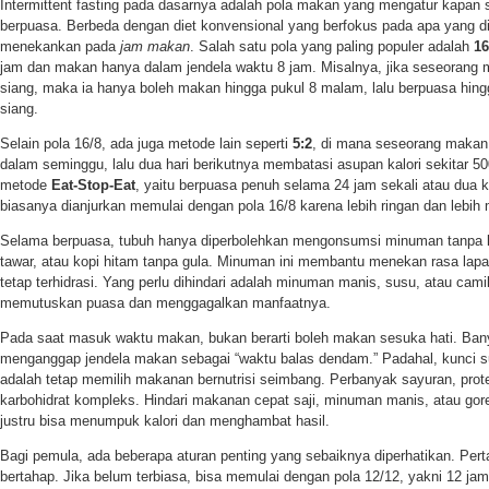
Intermittent fasting pada dasarnya adalah pola makan yang mengatur kapa
berpuasa. Berbeda dengan diet konvensional yang berfokus pada apa yang di
menekankan pada
jam makan
. Salah satu pola yang paling populer adalah
16
jam dan makan hanya dalam jendela waktu 8 jam. Misalnya, jika seseorang
siang, maka ia hanya boleh makan hingga pukul 8 malam, lalu berpuasa hing
siang.
Selain pola 16/8, ada juga metode lain seperti
5:2
, di mana seseorang makan 
dalam seminggu, lalu dua hari berikutnya membatasi asupan kalori sekitar 50
metode
Eat-Stop-Eat
, yaitu berpuasa penuh selama 24 jam sekali atau dua 
biasanya dianjurkan memulai dengan pola 16/8 karena lebih ringan dan lebih 
Selama berpuasa, tubuh hanya diperbolehkan mengonsumsi minuman tanpa kalo
tawar, atau kopi hitam tanpa gula. Minuman ini membantu menekan rasa lapa
tetap terhidrasi. Yang perlu dihindari adalah minuman manis, susu, atau cami
memutuskan puasa dan menggagalkan manfaatnya.
Pada saat masuk waktu makan, bukan berarti boleh makan sesuka hati. Bany
menganggap jendela makan sebagai “waktu balas dendam.” Padahal, kunci suk
adalah tetap memilih makanan bernutrisi seimbang. Perbanyak sayuran, prote
karbohidrat kompleks. Hindari makanan cepat saji, minuman manis, atau gor
justru bisa menumpuk kalori dan menghambat hasil.
Bagi pemula, ada beberapa aturan penting yang sebaiknya diperhatikan. Per
bertahap. Jika belum terbiasa, bisa memulai dengan pola 12/12, yakni 12 j