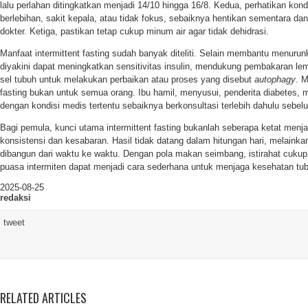
lalu perlahan ditingkatkan menjadi 14/10 hingga 16/8. Kedua, perhatikan kon
berlebihan, sakit kepala, atau tidak fokus, sebaiknya hentikan sementara da
dokter. Ketiga, pastikan tetap cukup minum air agar tidak dehidrasi.
Manfaat intermittent fasting sudah banyak diteliti. Selain membantu menurun
diyakini dapat meningkatkan sensitivitas insulin, mendukung pembakaran l
sel tubuh untuk melakukan perbaikan atau proses yang disebut
autophagy
. M
fasting bukan untuk semua orang. Ibu hamil, menyusui, penderita diabetes, 
dengan kondisi medis tertentu sebaiknya berkonsultasi terlebih dahulu sebe
Bagi pemula, kunci utama intermittent fasting bukanlah seberapa ketat menja
konsistensi dan kesabaran. Hasil tidak datang dalam hitungan hari, melainka
dibangun dari waktu ke waktu. Dengan pola makan seimbang, istirahat cukup
puasa intermiten dapat menjadi cara sederhana untuk menjaga kesehatan tu
2025-08-25
redaksi
tweet
RELATED ARTICLES