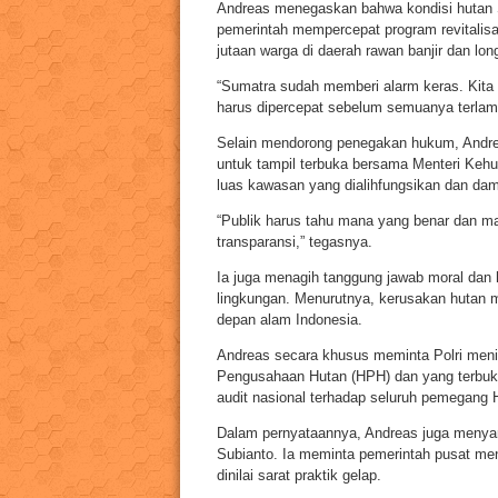
Andreas menegaskan bahwa kondisi hutan S
pemerintah mempercepat program revitali
jutaan warga di daerah rawan banjir dan lon
“Sumatra sudah memberi alarm keras. Kita 
harus dipercepat sebelum semuanya terlamb
Selain mendorong penegakan hukum, Andrea
untuk tampil terbuka bersama Menteri Keh
luas kawasan yang dialihfungsikan dan damp
“Publik harus tahu mana yang benar dan man
transparansi,” tegasnya.
Ia juga menagih tanggung jawab moral dan
lingkungan. Menurutnya, kerusakan hutan
depan alam Indonesia.
Andreas secara khusus meminta Polri meni
Pengusahaan Hutan (HPH) dan yang terbukt
audit nasional terhadap seluruh pemegang
Dalam pernyataannya, Andreas juga menya
Subianto. Ia meminta pemerintah pusat me
dinilai sarat praktik gelap.