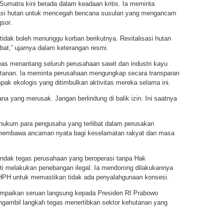
umatra kini berada dalam keadaan kritis. Ia meminta
sasi hutan untuk mencegah bencana susulan yang mengancam
gsor.
tidak boleh menunggu korban berikutnya. Revitalisasi hutan
at,” ujarnya dalam keterangan resmi.
s menantang seluruh perusahaan sawit dan industri kayu
utanan. Ia meminta perusahaan mengungkap secara transparan
ak ekologis yang ditimbulkan aktivitas mereka selama ini.
a yang merusak. Jangan berlindung di balik izin. Ini saatnya
 hukum para pengusaha yang terlibat dalam perusakan
 membawa ancaman nyata bagi keselamatan rakyat dan masa
ndak tegas perusahaan yang beroperasi tanpa Hak
i melakukan penebangan ilegal. Ia mendorong dilakukannya
 HPH untuk memastikan tidak ada penyalahgunaan konsesi.
mpaikan seruan langsung kepada Presiden RI Prabowo
ngambil langkah tegas menertibkan sektor kehutanan yang