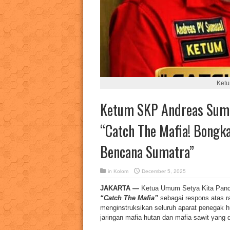
Ket
Ketum SKP Andreas Summ
“Catch The Mafia! Bongk
Bencana Sumatra”
in
Kolom
December 5, 2025
JAKARTA —
Ketua Umum Setya Kita Panca
“Catch The Mafia”
sebagai respons atas 
menginstruksikan seluruh aparat penegak 
jaringan mafia hutan dan mafia sawit yang 