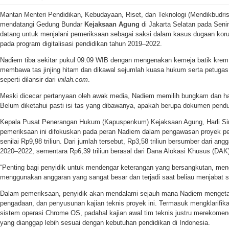
Mantan Menteri Pendidikan, Kebudayaan, Riset, dan Teknologi (Mendikbudr
mendatangi Gedung Bundar
Kejaksaan Agung
di Jakarta Selatan pada Senin
datang untuk menjalani pemeriksaan sebagai saksi dalam kasus dugaan ko
pada program digitalisasi pendidikan tahun 2019–2022.
Nadiem tiba sekitar pukul 09.09 WIB dengan mengenakan kemeja batik krem
membawa tas jinjing hitam dan dikawal sejumlah kuasa hukum serta petuga
seperti dilansir dari
inilah.com
.
Meski dicecar pertanyaan oleh awak media, Nadiem memilih bungkam dan h
Belum diketahui pasti isi tas yang dibawanya, apakah berupa dokumen pendu
Kepala Pusat Penerangan Hukum (Kapuspenkum) Kejaksaan Agung, Harli S
pemeriksaan ini difokuskan pada peran Nadiem dalam pengawasan proyek 
senilai Rp9,98 triliun. Dari jumlah tersebut, Rp3,58 triliun bersumber dari an
2020–2022, sementara Rp6,39 triliun berasal dari Dana Alokasi Khusus (DAK)
“Penting bagi penyidik untuk mendengar keterangan yang bersangkutan, meng
menggunakan anggaran yang sangat besar dan terjadi saat beliau menjabat seb
Dalam pemeriksaan, penyidik akan mendalami sejauh mana Nadiem mengeta
pengadaan, dan penyusunan kajian teknis proyek ini. Termasuk mengklarifi
sistem operasi Chrome OS, padahal kajian awal tim teknis justru merekome
yang dianggap lebih sesuai dengan kebutuhan pendidikan di Indonesia.