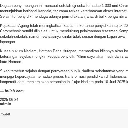
Dugaan penyimpangan ini mencuat setelah uji coba terhadap 1.000 unit Ch
menunjukkan berbagai kendala, terutama terkait keterbatasan akses internet
Selain itu, penyidik menduga adanya permufakatan jahat di balik pengambilan
Kejaksaan Agung telah meningkatkan kasus ini ke tahap penyidikan sejak 2
Chromebook sendiri diinisiasi untuk mendukung pelaksanaan Asesmen Kom
sekolah-sekolah, namun realisasinya dinilai tidak sesuai dengan kajian awal
lapangan.
Kuasa hukum Nadiem, Hotman Paris Hutapea, memastikan kliennya akan koo
keterangan sejelas mungkin kepada penyidik. “Klien saya akan hadir dan sia
kata Hotman.
Sikap tersebut sejalan dengan pernyataan publik Nadiem sebelumnya yang
menjaga kepercayaan terhadap proses transformasi pendidikan di Indonesia
kooperatif demi menjernihkan persoalan ini,” ujar Nadiem pada 10 Juni 2025 l
— Inilah.com
2025-06-24
admin
tweet