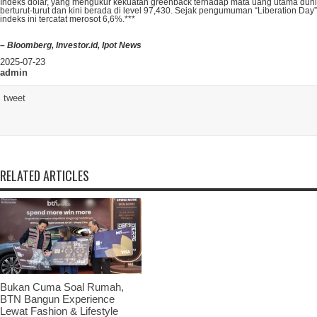
Indeks dolar, yang mengukur kekuatan greenback terhadap mata uang utama dunia,
berturut-turut dan kini berada di level 97,430. Sejak pengumuman “Liberation Day”
indeks ini tercatat merosot 6,6%.***
–
Bloomberg, Investor.id, Ipot News
2025-07-23
admin
tweet
RELATED ARTICLES
Bukan Cuma Soal Rumah,
BTN Bangun Experience
Lewat Fashion & Lifestyle