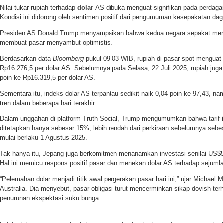
Nilai tukar rupiah terhadap
dolar
AS dibuka menguat signifikan pada perdagan
Kondisi ini didorong oleh sentimen positif dari pengumuman kesepakatan da
Presiden AS Donald Trump menyampaikan bahwa kedua negara sepakat menur
membuat pasar menyambut optimistis.
Berdasarkan data
Bloomberg
pukul 09.03 WIB, rupiah di pasar spot menguat 
Rp16.276,5 per dolar AS. Sebelumnya pada Selasa, 22 Juli 2025, rupiah juga 
poin ke Rp16.319,5 per dolar AS.
Sementara itu, indeks dolar AS terpantau sedikit naik 0,04 poin ke 97,43, 
tren dalam beberapa hari terakhir.
Dalam unggahan di platform Truth Social, Trump mengumumkan bahwa tarif 
ditetapkan hanya sebesar 15%, lebih rendah dari perkiraan sebelumnya seb
mulai berlaku 1 Agustus 2025.
Tak hanya itu, Jepang juga berkomitmen menanamkan investasi senilai US$55
Hal ini memicu respons positif pasar dan menekan dolar AS terhadap sejuml
“Pelemahan dolar menjadi titik awal pergerakan pasar hari ini,” ujar Michael
Australia. Dia menyebut, pasar obligasi turut mencerminkan sikap dovish ter
penurunan ekspektasi suku bunga.