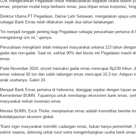
OJK mengesahkan Pegadaian untuk melaksanakan kegiatan usaha bullion y
emas, pinjaman modal kerja berbasis emas, jasa titipan emas korporasi, hi
Direktur Utama PT Pegadaian, Damar Latri Setiawan, mengatakan upaya unt
sebagai Bank Emas telah dilakukan sejak dua tahun belakangan.
“Ini menjadi tonggak penting bagi Pegadaian sebagai perusahaan pertama di 
mengantongi izin ini,” ujarnya.
Perusahaan mengklaim telah melayani masyarakat selama 123 tahun dengan b
gadai dan non-gadai. Saat ini, sekitar 90% dari bisnis inti Pegadaian masih 
emas.
Pada November 2024, omzet transaksi gadai emas mencapai Rp230 triliun, d
emas sebesar 92 ton dan saldo tabungan emas mencapai 10,3 ton. Adapun inisi
anak usahanya, Galeri 24.
Menjadi Bank Emas pertama di Indonesia, dianggap sejalan dengan tujuan aw
Kementerian BUMN. Tujuannya untuk membangu ekosistem bank emas, serta
masyarakat terkait investasi emas.
Menteri BUMN, Erick Thohir, menjelaskan emas adalah komoditas bernilai ting
ketidakpastian ekonomi global.
“Kami ingin masyarakat memiliki cadangan emas, bukan hanya pemerintah.
sektor swasta, didorong untuk turut serta mengembangkan usaha bank emas i