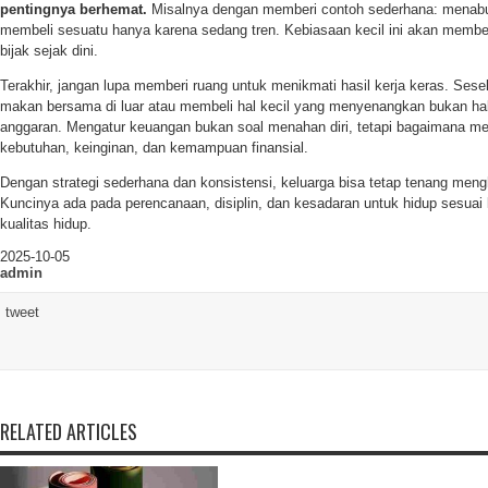
pentingnya berhemat.
Misalnya dengan memberi contoh sederhana: menabun
membeli sesuatu hanya karena sedang tren. Kebiasaan kecil ini akan membent
bijak sejak dini.
Terakhir, jangan lupa memberi ruang untuk menikmati hasil kerja keras. Sese
makan bersama di luar atau membeli hal kecil yang menyenangkan bukan hal 
anggaran. Mengatur keuangan bukan soal menahan diri, tetapi bagaimana m
kebutuhan, keinginan, dan kemampuan finansial.
Dengan strategi sederhana dan konsistensi, keluarga bisa tetap tenang meng
Kuncinya ada pada perencanaan, disiplin, dan kesadaran untuk hidup sesua
kualitas hidup.
2025-10-05
admin
tweet
RELATED ARTICLES