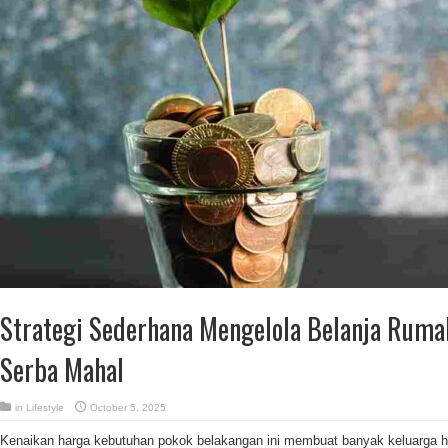
Strategi Sederhana Mengelola Belanja Ruma
Serba Mahal
in
Lifestyle
October 5, 2025
Kenaikan harga kebutuhan pokok belakangan ini membuat banyak keluarga har