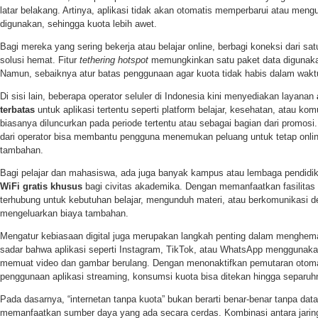
latar belakang. Artinya, aplikasi tidak akan otomatis memperbarui atau meng
digunakan, sehingga kuota lebih awet.
Bagi mereka yang sering bekerja atau belajar online, berbagi koneksi dari sa
solusi hemat. Fitur
tethering hotspot
memungkinkan satu paket data digunaka
Namun, sebaiknya atur batas penggunaan agar kuota tidak habis dalam waktu
Di sisi lain, beberapa operator seluler di Indonesia kini menyediakan layanan
terbatas
untuk aplikasi tertentu seperti platform belajar, kesehatan, atau kom
biasanya diluncurkan pada periode tertentu atau sebagai bagian dari promosi.
dari operator bisa membantu pengguna menemukan peluang untuk tetap onli
tambahan.
Bagi pelajar dan mahasiswa, ada juga banyak kampus atau lembaga pendid
WiFi gratis khusus
bagi civitas akademika. Dengan memanfaatkan fasilitas 
terhubung untuk kebutuhan belajar, mengunduh materi, atau berkomunikasi 
mengeluarkan biaya tambahan.
Mengatur kebiasaan digital juga merupakan langkah penting dalam menghema
sadar bahwa aplikasi seperti Instagram, TikTok, atau WhatsApp menggunaka
memuat video dan gambar berulang. Dengan menonaktifkan pemutaran otoma
penggunaan aplikasi streaming, konsumsi kuota bisa ditekan hingga separuh
Pada dasarnya, “internetan tanpa kuota” bukan berarti benar-benar tanpa dat
memanfaatkan sumber daya yang ada secara cerdas. Kombinasi antara jaring