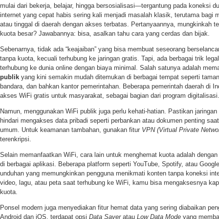
mulai dari bekerja, belajar, hingga bersosialisasi—tergantung pada koneksi 
internet yang cepat habis sering kali menjadi masalah klasik, terutama bagi
atau tinggal di daerah dengan akses terbatas. Pertanyaannya, mungkinkah tet
kuota besar? Jawabannya: bisa, asalkan tahu cara yang cerdas dan bijak.
Sebenarnya, tidak ada “keajaiban” yang bisa membuat seseorang berselancar
tanpa kuota, kecuali terhubung ke jaringan gratis. Tapi, ada berbagai trik legal
terhubung ke dunia online dengan biaya minimal. Salah satunya adalah mem
publik
yang kini semakin mudah ditemukan di berbagai tempat seperti taman
bandara, dan bahkan kantor pemerintahan. Beberapa pemerintah daerah di 
akses WiFi gratis untuk masyarakat, sebagai bagian dari program digitalisasi
Namun, menggunakan WiFi publik juga perlu kehati-hatian. Pastikan jaringa
hindari mengakses data pribadi seperti perbankan atau dokumen penting saat
umum. Untuk keamanan tambahan, gunakan fitur
VPN (Virtual Private Netwo
terenkripsi.
Selain memanfaatkan WiFi, cara lain untuk menghemat kuota adalah denga
di berbagai aplikasi. Beberapa platform seperti YouTube, Spotify, atau Googl
unduhan yang memungkinkan pengguna menikmati konten tanpa koneksi int
video, lagu, atau peta saat terhubung ke WiFi, kamu bisa mengaksesnya ka
kuota.
Ponsel modern juga menyediakan fitur hemat data yang sering diabaikan pen
Android dan iOS, terdapat opsi
Data Saver
atau
Low Data Mode
yang membata