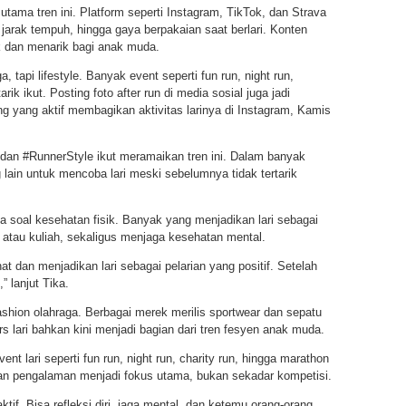
tama tren ini. Platform seperti Instagram, TikTok, dan Strava
 jarak tempuh, hingga gaya berpakaian saat berlari. Konten
tik dan menarik bagi anak muda.
, tapi lifestyle. Banyak event seperti fun run, night run,
k ikut. Posting foto after run di media sosial juga jadi
ng yang aktif membagikan aktivitas larinya di Instagram, Kamis
 dan #RunnerStyle ikut meramaikan tren ini. Dalam banyak
lain untuk mencoba lari meski sebelumnya tidak tertarik
ya soal kesehatan fisik. Banyak yang menjadikan lari sebagai
 atau kuliah, sekaligus menjaga kesehatan mental.
t dan menjadikan lari sebagai pelarian yang positif. Setelah
” lanjut Tika.
ashion olahraga. Berbagai merek merilis sportwear dan sepatu
s lari bahkan kini menjadi bagian dari tren fesyen anak muda.
ent lari seperti fun run, night run, charity run, hingga marathon
n pengalaman menjadi fokus utama, bukan sekadar kompetisi.
ktif. Bisa refleksi diri, jaga mental, dan ketemu orang-orang