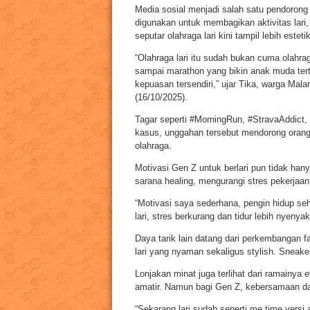
Media sosial menjadi salah satu pendorong u
digunakan untuk membagikan aktivitas lari,
seputar olahraga lari kini tampil lebih este
“Olahraga lari itu sudah bukan cuma olahraga
sampai marathon yang bikin anak muda tertari
kepuasan tersendiri,” ujar Tika, warga Mala
(16/10/2025).
Tagar seperti #MorningRun, #StravaAddict,
kasus, unggahan tersebut mendorong orang 
olahraga.
Motivasi Gen Z untuk berlari pun tidak han
sarana healing, mengurangi stres pekerjaan
“Motivasi saya sederhana, pengin hidup seha
lari, stres berkurang dan tidur lebih nyenyak,
Daya tarik lain datang dari perkembangan f
lari yang nyaman sekaligus stylish. Sneaker
Lonjakan minat juga terlihat dari ramainya ev
amatir. Namun bagi Gen Z, kebersamaan da
“Sekarang lari sudah seperti me time versi a