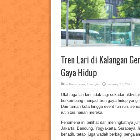
Tren Lari di Kalangan Gen
Gaya Hidup
in
Kesehatan
,
Lifestyle
January 21, 2026
Olahraga lari kini tidak lagi sekadar aktivi
berkembang menjadi tren gaya hidup yang m
Dari taman kota hingga event fun run, sema
rutinitas harian mereka.
Fenomena ini terlihat dari meningkatnya jum
Jakarta, Bandung, Yogyakarta, Surabaya, 
berlatih, tetapi juga wadah berbagi pengal