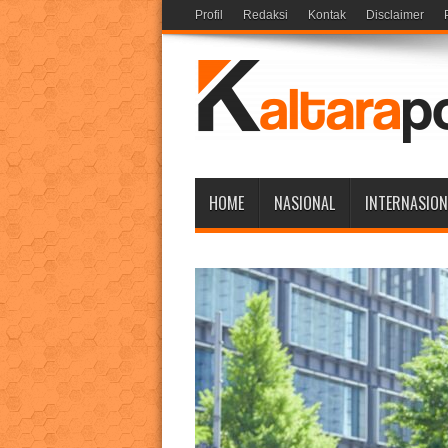
Profil
Redaksi
Kontak
Disclaimer
HOME
NASIONAL
INTERNASION