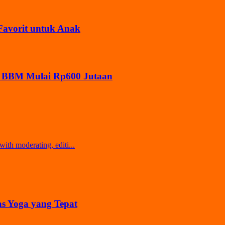
 Favorit untuk Anak
it BBM Mulai Rp600 Jutaan
ith moderating, editi...
as Yoga yang Tepat