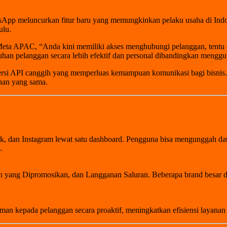
sApp meluncurkan fitur baru yang memungkinkan pelaku usaha di Ind
ulu.
a APAC, “Anda kini memiliki akses menghubungi pelanggan, tentu deng
tuhan pelanggan secara lebih efektif dan personal dibandingkan mengg
ersi API canggih yang memperluas kemampuan komunikasi bagi bisnis. 
anan yang sama.
k, dan Instagram lewat satu dashboard. Pengguna bisa mengunggah da
s
.
ran yang Dipromosikan, dan Langganan Saluran. Beberapa brand besar 
man kepada pelanggan secara proaktif, meningkatkan efisiensi layana