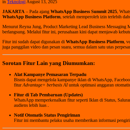
in
Teknologi
August 13, 2025
JAKARTA
– Pada ajang
WhatsApp Business Summit 2025
, What
WhatsApp Business Platform
, setelah memperoleh izin terlebih dah
Menurut Reyna Jung, Product Marketing Lead Business Messaging Met
berlangsung
.
Melalui fitur ini, perusahaan kini dapat menjawab kebu
Fitur ini sudah dapat digunakan di
WhatsApp Business Platform
, v
juga panggilan video dan pesan suara, semua dalam satu utas perpes
Sorotan Fitur Lain yang Diumumkan:
Alat Kampanye Pemasaran Terpadu
Bisnis dapat mengelola kampanye iklan di WhatsApp, Faceboo
fitur
Advantage+ berbasis AI
untuk optimasi anggaran otomati
Fitur di Tab Pembaruan (Updates)
WhatsApp memperkenalkan fitur seperti Iklan di Status, Salu
audiens lebih luas
.
Notif Otomatis Status Pengiriman
Fitur ini membantu pelaku usaha memberikan informasi pengiri