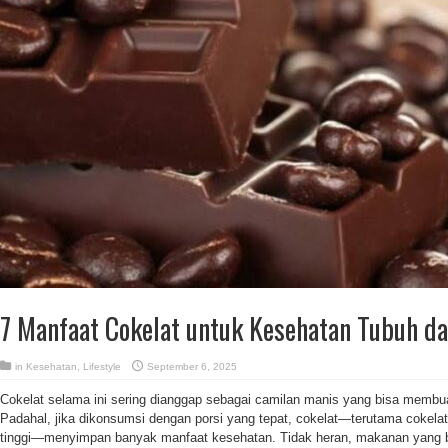
7 Manfaat Cokelat untuk Kesehatan Tubuh da
in
Kesehatan
,
Lifestyle
September 6, 2025
Cokelat selama ini sering dianggap sebagai camilan manis yang bisa membu
Padahal, jika dikonsumsi dengan porsi yang tepat, cokelat—terutama cokela
tinggi—menyimpan banyak manfaat kesehatan. Tidak heran, makanan yang bera