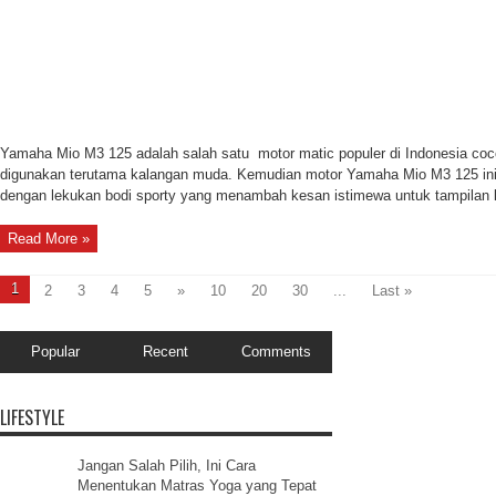
Yamaha Mio M3 125 adalah salah satu motor matic populer di Indonesia coco
digunakan terutama kalangan muda. Kemudian motor Yamaha Mio M3 125 in
dengan lekukan bodi sporty yang menambah kesan istimewa untuk tampilan lua
Read More »
1
2
3
4
5
»
10
20
30
...
Last »
Popular
Recent
Comments
LIFESTYLE
Jangan Salah Pilih, Ini Cara
Menentukan Matras Yoga yang Tepat