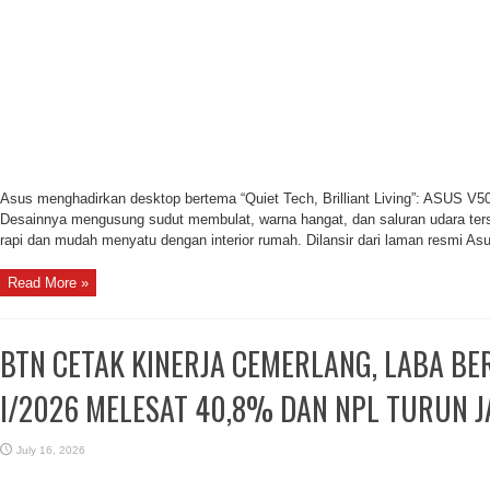
Asus menghadirkan desktop bertema “Quiet Tech, Brilliant Living”: ASUS V5
Desainnya mengusung sudut membulat, warna hangat, dan saluran udara te
rapi dan mudah menyatu dengan interior rumah. Dilansir dari laman resmi Asus
Read More »
BTN CETAK KINERJA CEMERLANG, LABA BE
I/2026 MELESAT 40,8% DAN NPL TURUN J
July 16, 2026