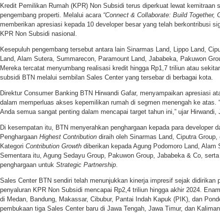
Kredit Pemilikan Rumah (KPR) Non Subsidi terus diperkuat lewat kemitraan s
pengembang properti. Melalui acara
“Connect & Collaborate: Build Together, 
memberikan apresiasi kepada 10 developer besar yang telah berkontribusi sig
KPR Non Subsidi nasional.
Kesepuluh pengembang tersebut antara lain Sinarmas Land, Lippo Land, Ci
Land, Alam Sutera, Summarecon, Paramount Land, Jababeka, Pakuwon Gro
Mereka tercatat menyumbang realisasi kredit hingga Rp1,7 triliun atau sekita
subsidi BTN melalui sembilan Sales Center yang tersebar di berbagai kota.
Direktur Consumer Banking BTN Hirwandi Gafar, menyampaikan apresiasi a
dalam memperluas akses kepemilikan rumah di segmen menengah ke atas. 
Anda semua sangat penting dalam mencapai target tahun ini,” ujar Hirwandi, 
Di kesempatan itu, BTN menyerahkan penghargaan kepada para developer da
Penghargaan
Highest Contribution
diraih oleh Sinarmas Land, Ciputra Group,
Kategori
Contribution Growth
diberikan kepada Agung Podomoro Land, Alam 
Sementara itu, Agung Sedayu Group, Pakuwon Group, Jababeka & Co, serta
penghargaan untuk
Strategic Partnership
.
Sales Center BTN sendiri telah menunjukkan kinerja impresif sejak didirikan 
penyaluran KPR Non Subsidi mencapai Rp2,4 triliun hingga akhir 2024. Enam 
di Medan, Bandung, Makassar, Cibubur, Pantai Indah Kapuk (PIK), dan Pon
pembukaan tiga Sales Center baru di Jawa Tengah, Jawa Timur, dan Kaliman