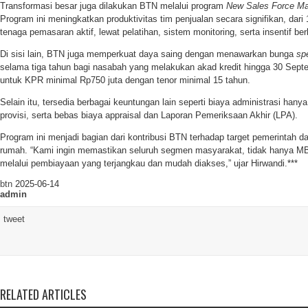
Transformasi besar juga dilakukan BTN melalui program
New Sales Force M
Program ini meningkatkan produktivitas tim penjualan secara signifikan, dari
tenaga pemasaran aktif, lewat pelatihan, sistem monitoring, serta insentif ber
Di sisi lain, BTN juga memperkuat daya saing dengan menawarkan bunga
sp
selama tiga tahun bagi nasabah yang melakukan akad kredit hingga 30 Septe
untuk KPR minimal Rp750 juta dengan tenor minimal 15 tahun.
Selain itu, tersedia berbagai keuntungan lain seperti biaya administrasi hany
provisi, serta bebas biaya appraisal dan Laporan Pemeriksaan Akhir (LPA).
Program ini menjadi bagian dari kontribusi BTN terhadap target pemerintah 
rumah. “Kami ingin memastikan seluruh segmen masyarakat, tidak hanya MB
melalui pembiayaan yang terjangkau dan mudah diakses,” ujar Hirwandi.***
btn
2025-06-14
admin
tweet
RELATED ARTICLES