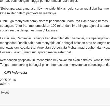
tempat perlindungan hingga pemberitahuan lebih lanjut.
“Beberapa saat yang lalu, IDF mengidentifikasi peluncuran rudal dari Iran men
kata militer dalam pernyataan resminya.
Oren juga menyoroti peran sistem pertahanan udara
Iron Dome
yang berhasil
serangan. “Jika Iran menembakkan 100 roket dan lima hingga tujuh di antara
sudah sesuai dengan estimasi,” katanya.
Di sisi lain, Pemimpin Tertinggi Iran Ayatollah Ali Khamenei, memperingatka
menghadapi “nasib pahit dan menyakitkan” sebagai balasan atas serangan u
menewaskan Kepala Staf Angkatan Bersenjata Mohammad Bagheri dan Kepal
Hossein Salami, menurut laporan media setempat.
Ketegangan geopolitik ini menambah kekhawatiran akan eskalasi konflik lebi
Tengah, mendorong berbagai pihak internasional menyerukan perundingan da
— CNN Indonesia
2025-06-14
admin
tweet