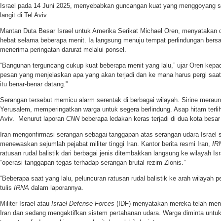
Israel pada 14 Juni 2025, menyebabkan guncangan kuat yang menggoyang 
langit di Tel Aviv.
Mantan Duta Besar Israel untuk Amerika Serikat Michael Oren, menyatakan 
hebat selama beberapa menit. Ia langsung menuju tempat perlindungan bers
menerima peringatan darurat melalui ponsel.
“Bangunan terguncang cukup kuat beberapa menit yang lalu,” ujar Oren ke
pesan yang menjelaskan apa yang akan terjadi dan ke mana harus pergi saa
itu benar-benar datang.”
Serangan tersebut memicu alarm serentak di berbagai wilayah. Sirine meraun
Yerusalem, memperingatkan warga untuk segera berlindung. Asap hitam terli
Aviv. Menurut laporan
CNN
beberapa ledakan keras terjadi di dua kota besar 
Iran mengonfirmasi serangan sebagai tanggapan atas serangan udara Israel
menewaskan sejumlah pejabat militer tinggi Iran. Kantor berita resmi Iran,
IR
ratusan rudal balistik dari berbagai jenis ditembakkan langsung ke wilayah Isr
“operasi tanggapan tegas terhadap serangan brutal rezim Zionis.”
“Beberapa saat yang lalu, peluncuran ratusan rudal balistik ke arah wilayah p
tulis
IRNA
dalam laporannya.
Militer Israel atau
Israel Defense Forces
(IDF) menyatakan mereka telah mende
Iran dan sedang mengaktifkan sistem pertahanan udara. Warga diminta untuk