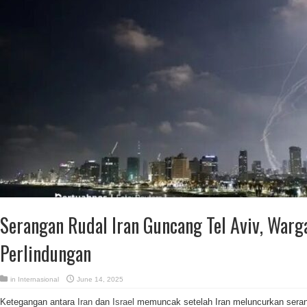
Serangan Rudal Iran Guncang Tel Aviv, Warg
Perlindungan
in
Internasional
June 14, 2025
Ketegangan antara
Iran
dan
Israel
memuncak setelah Iran meluncurkan seran