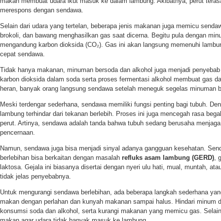
makan membuat udara ikut masuk ke dalam lambung. Akibatnya, perut teras
merespons dengan sendawa.
Selain dari udara yang tertelan, beberapa jenis makanan juga memicu sendaw
brokoli, dan bawang menghasilkan gas saat dicerna. Begitu pula dengan min
mengandung karbon dioksida (CO₂). Gas ini akan langsung memenuhi lambun
cepat sendawa.
Tidak hanya makanan, minuman bersoda dan alkohol juga menjadi penyeba
karbon dioksida dalam soda serta proses fermentasi alkohol membuat gas d
heran, banyak orang langsung sendawa setelah meneguk segelas minuman b
Meski terdengar sederhana, sendawa memiliki fungsi penting bagi tubuh. De
lambung terhindar dari tekanan berlebih. Proses ini juga mencegah rasa bega
perut. Artinya, sendawa adalah tanda bahwa tubuh sedang berusaha menja
pencernaan.
Namun, sendawa juga bisa menjadi sinyal adanya gangguan kesehatan. Senda
berlebihan bisa berkaitan dengan masalah
refluks asam lambung (GERD)
, 
laktosa. Gejala ini biasanya disertai dengan nyeri ulu hati, mual, muntah, a
tidak jelas penyebabnya.
Untuk mengurangi sendawa berlebihan, ada beberapa langkah sederhana yang
makan dengan perlahan dan kunyah makanan sampai halus. Hindari minum d
konsumsi soda dan alkohol, serta kurangi makanan yang memicu gas. Selain 
makan agar udara tidak banyak masuk ke lambung.