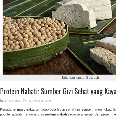
Tahu dan tempe. (Ilustrasi)
Protein Nabati: Sumber Gizi Sehat yang Kay
in
Kesehatan
September 16, 2025
Kesadaran masyarakat terhadap pola hidup sehat kini semakin meningkat. S
populer adalah mengonsumsi
protein nabati
sebagai alternatif dari protein 